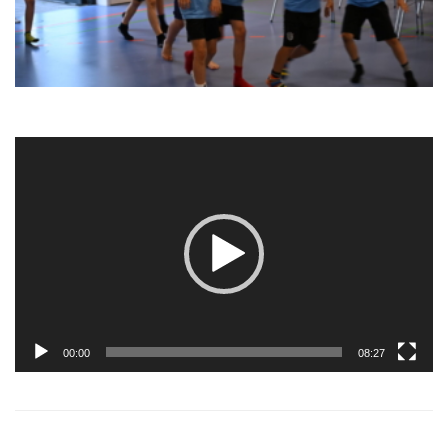
Video-
Player
00:00
08:27