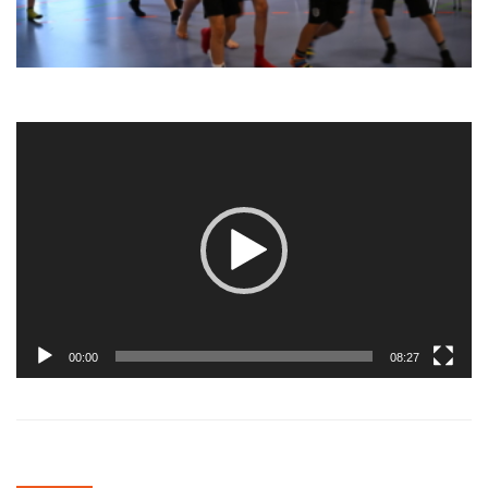
Video-
Player
00:00
08:27