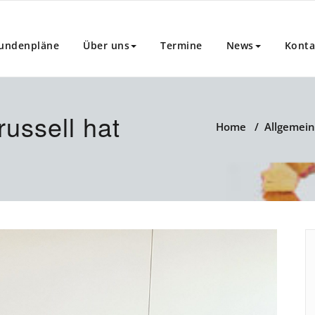
undenpläne
Über uns
Termine
News
Konta
ussell hat
Home
/
Allgemein