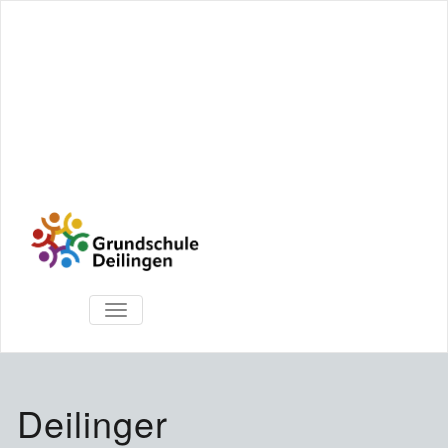
TOGGLE
NAVIGATION
Deilinger