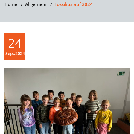
Home
/
Allgemein
/
Fossiliuslauf 2024
24
Sep.,2024