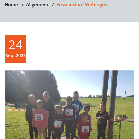
Home
/
Allgemein
/
Fossiliuslauf Wehingen
24
Sep.,2023