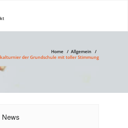
kt
Home
/
Allgemein
/
kalturnier der Grundschule mit toller Stimmung
News