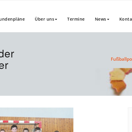
undenpläne
Über uns
Termine
News
Konta
der
Fußballpo
er