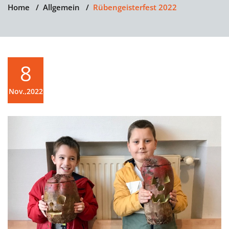
Home
/
Allgemein
/
Rübengeisterfest 2022
8
Nov.,2022