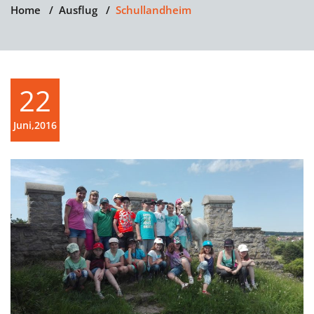
Home
/
Ausflug
/
Schullandheim
22
Juni,2016