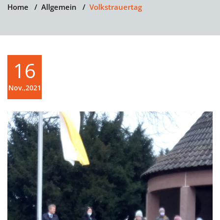
Home
/
Allgemein
/
Volkstrauertag
16
Nov.,2021